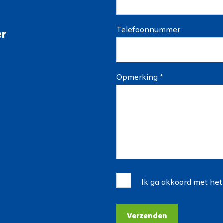
Telefoonnummer
er
Opmerking *
Ik ga akkoord met he
Verzenden