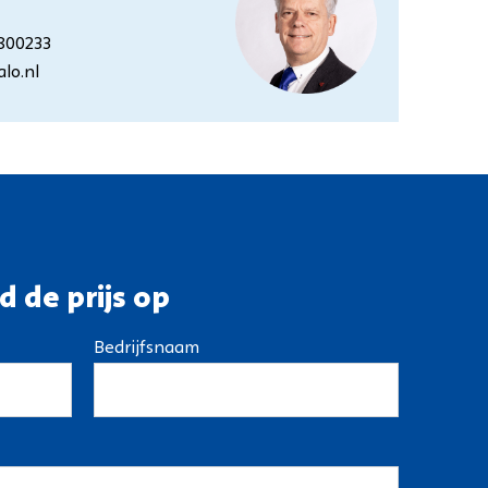
800233
lo.nl
d de prijs op
Bedrijfsnaam