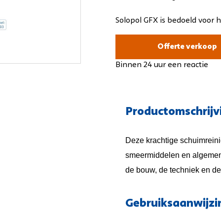
s
oeiextractiemachines
Achterloop-schrobmachines
Solopol GFX is bedoeld voor 
oeiextractiemachines
Opzit-schrobmachines
Achterloop-veegmachines
Offerte verkoop
Opzit-veegmachines
Binnen 24 uur een reactie
Veegschrobzuigmachines
Buiten- en stadsreiniging
Tapijt-sproeiextractiemachi
Productomschrijv
Deze krachtige schuimreinig
smeermiddelen en algemene 
de bouw, de techniek en de 
Gebruiksaanwijzi