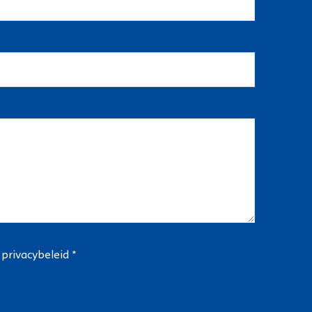
t
privacybeleid
*