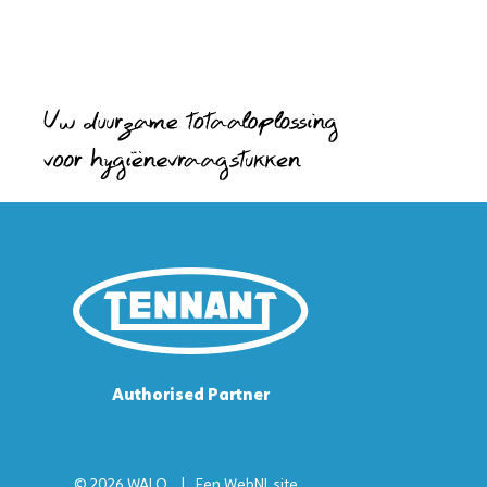
Authorised Partner
© 2026 WALO
Een
WebNL
site