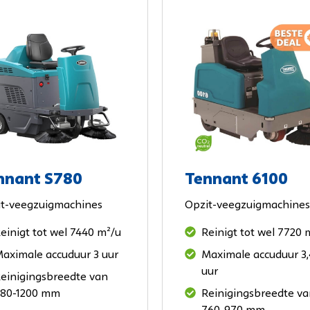
s
oeiextractiemachines
Achterloop-schrobmachines
oeiextractiemachines
Opzit-schrobmachines
Achterloop-veegmachines
Opzit-veegmachines
Veegschrobzuigmachines
Buiten- en stadsreiniging
Tapijt-sproeiextractiemachi
nnant S780
Tennant 6100
t-veegzuigmachines
Opzit-veegzuigmachines
einigt tot wel 7440 m²/u
Reinigt tot wel 7720 
aximale accuduur 3 uur
Maximale accuduur 3,
uur
einigingsbreedte van
80-1200 mm
Reinigingsbreedte v