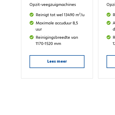
Opzit-veegzuigmachines
Opzi
Reinigt tot wel 13490 m²/u
R
Maximale accuduur 8,5
A
uur
d
Reinigingsbreedte van
R
1170-1520 mm
1
Lees meer