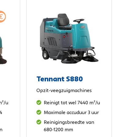
nes
Tennant S880
Opzit-veegzuigmachines
m²/u
Reinigt tot wel 7440 m²/u
4
Maximale accuduur 3 uur
Reinigingsbreedte van
an
680-1200 mm