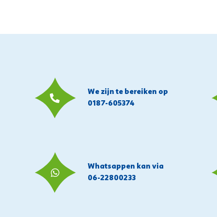
We zijn te bereiken op
0187-605374
Whatsappen kan via
06-22800233