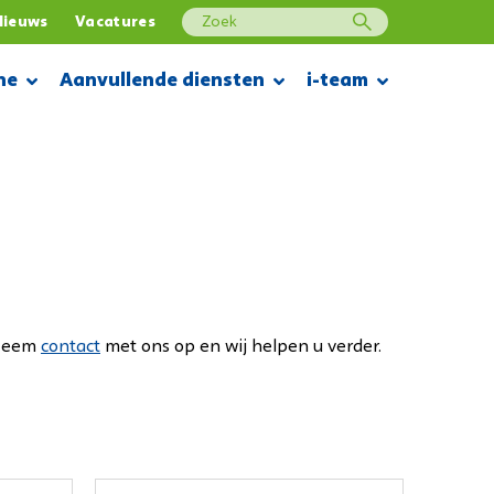
Nieuws
Vacatures
ne
Aanvullende diensten
i-team
Batterijen
Handreiniging
Borstels
Handverzorging
 Neem
contact
met ons op en wij helpen u verder.
Dweilrubbers
Handbescherming
Filters
Handdesinfectie
Pads
Skirts