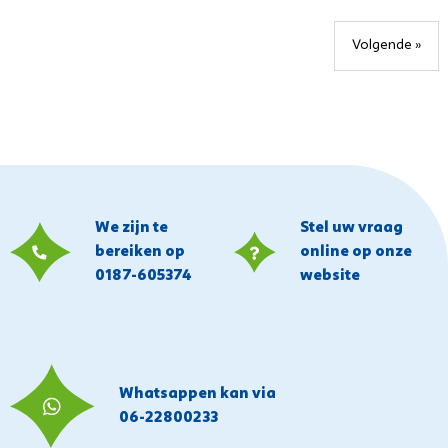
Volgende »
We zijn te
Stel uw vraag
bereiken op
online op onze
0187-605374
website
Whatsappen kan via
06-22800233