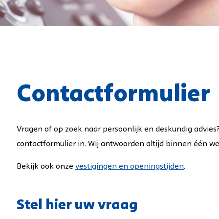
s
oeiextractiemachines
Achterloop-schrobmachines
oeiextractiemachines
Opzit-schrobmachines
Achterloop-veegmachines
Opzit-veegmachines
Veegschrobzuigmachines
Buiten- en stadsreiniging
Contactformulier
Tapijt-sproeiextractiemachi
Vragen of op zoek naar persoonlijk en deskundig advies
contactformulier in. Wij antwoorden altijd binnen één w
Bekijk ook onze
vestigingen en openingstijden
.
Stel hier uw vraag