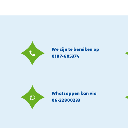
We zijn te bereiken op
0187-605374
Whatsappen kan via
06-22800233