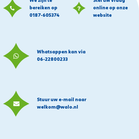
We zijn te
Stel uw vraag
bereiken op
online op onze
0187-605374
website
Whatsappen kan via
06-22800233
Stuur uw e-mail naar
welkom@walo.nl