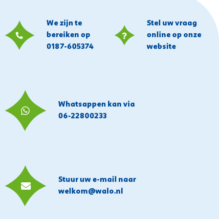
We zijn te
Stel uw vraag
bereiken op
online op onze
0187-605374
website
Whatsappen kan via
06-22800233
Stuur uw e-mail naar
welkom@walo.nl