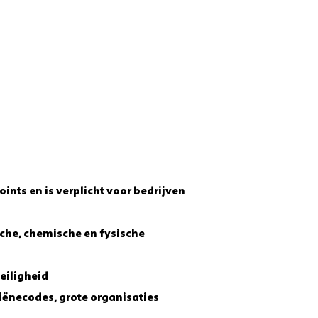
ints en is verplicht voor bedrijven
sche, chemische en fysische
eiligheid
ënecodes, grote organisaties