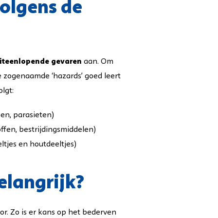
volgens de
iteenlopende
gevaren
aan. Om
e zogenaamde ‘hazards’ goed leert
lgt:
sen, parasieten)
ffen, bestrijdingsmiddelen)
ltjes en houtdeeltjes)
langrijk?
or. Zo is er kans op het bederven