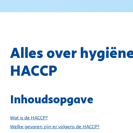
s
oeiextractiemachines
Achterloop-schrobmachines
oeiextractiemachines
Opzit-schrobmachines
Achterloop-veegmachines
Opzit-veegmachines
Veegschrobzuigmachines
Alles over hygiën
Buiten- en stadsreiniging
Tapijt-sproeiextractiemachi
HACCP
Inhoudsopgave
Wat is de HACCP?
Welke gevaren zijn er volgens de HACCP?